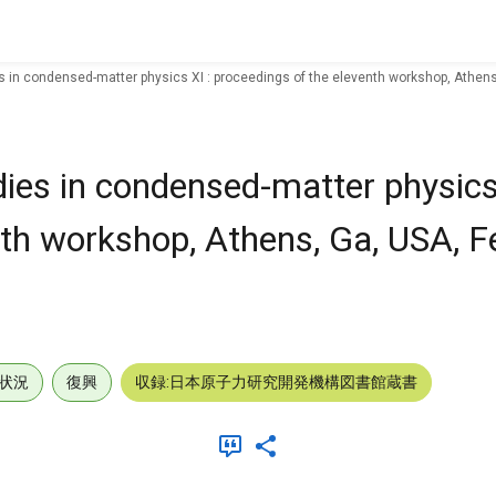
 in condensed-matter physics XI : proceedings of the eleventh workshop, Athens
ies in condensed-matter physics 
nth workshop, Athens, Ga, USA, F
状況
復興
収録:日本原子力研究開発機構図書館蔵書