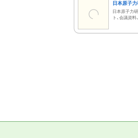
日本原子力
日本原子力研
ト、会議資料、