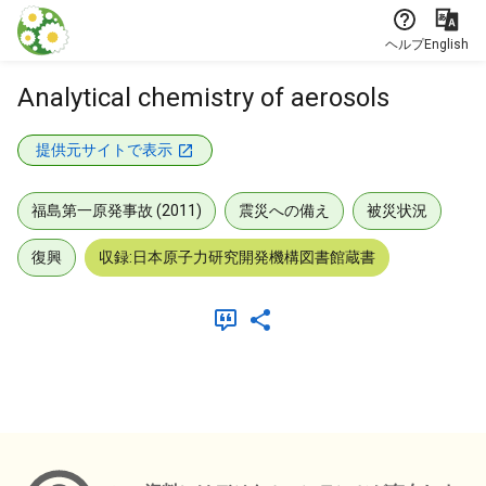
本文に飛ぶ
ヘルプ
English
Analytical chemistry of aerosols
提供元サイトで表示
福島第一原発事故 (2011)
震災への備え
被災状況
復興
収録:日本原子力研究開発機構図書館蔵書
メタデータ