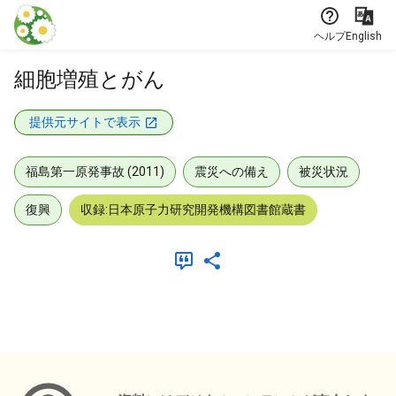
本文に飛ぶ
ヘルプ
English
細胞増殖とがん
提供元サイトで表示
福島第一原発事故 (2011)
震災への備え
被災状況
復興
収録:日本原子力研究開発機構図書館蔵書
メタデータ