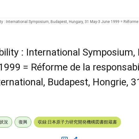
ility : International Symposium, Budapest, Hungary, 31 May-3 June 1999 = Réforme 
ability : International Symposium,
999 = Réforme de la responsabili
ernational, Budapest, Hongrie, 3
状況
復興
収録:日本原子力研究開発機構図書館蔵書