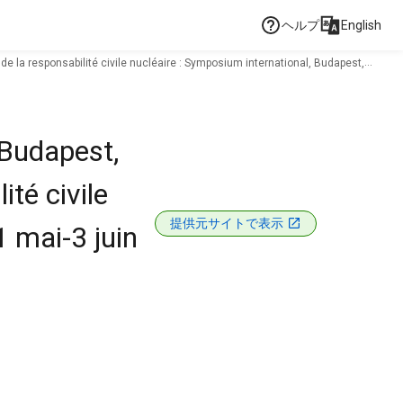
ヘルプ
English
de la responsabilité civile nucléaire : Symposium international, Budapest,
 Budapest,
té civile
提供元サイトで表示
1 mai-3 juin