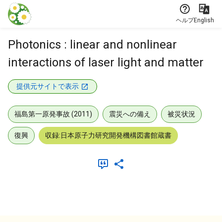
本文に飛ぶ
ヘルプ
English
Photonics : linear and nonlinear
interactions of laser light and matter
提供元サイトで表示
福島第一原発事故 (2011)
震災への備え
被災状況
復興
収録:日本原子力研究開発機構図書館蔵書
メタデータ