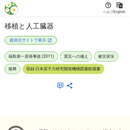
本文に飛ぶ
ヘルプ
English
移植と人工臓器
提供元サイトで表示
福島第一原発事故 (2011)
震災への備え
被災状況
復興
収録:日本原子力研究開発機構図書館蔵書
メタデータ