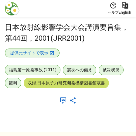
本文に飛ぶ
ヘルプ
English
日本放射線影響学会大会講演要旨集，
第44回，2001(JRR2001)
提供元サイトで表示
福島第一原発事故 (2011)
震災への備え
被災状況
復興
収録:日本原子力研究開発機構図書館蔵書
メタデータ