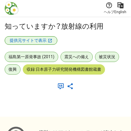
本文に飛ぶ
ヘルプ
English
知っていますか？放射線の利用
提供元サイトで表示
福島第一原発事故 (2011)
震災への備え
被災状況
復興
収録:日本原子力研究開発機構図書館蔵書
メタデータ