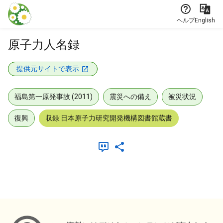
本文に飛ぶ
ヘルプ
English
原子力人名録
提供元サイトで表示
福島第一原発事故 (2011)
震災への備え
被災状況
復興
収録:日本原子力研究開発機構図書館蔵書
メタデータ