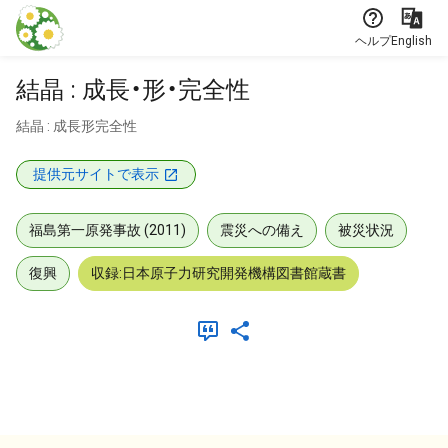
本文に飛ぶ
ヘルプ
English
結晶 : 成長・形・完全性
結晶 : 成長形完全性
提供元サイトで表示
福島第一原発事故 (2011)
震災への備え
被災状況
復興
収録:日本原子力研究開発機構図書館蔵書
メタデータ