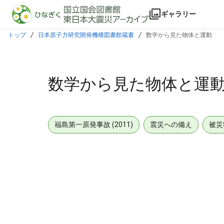
本文に飛ぶ
ギャラリー
トップ
日本原子力研究開発機構図書館蔵書
数学から見た物体と運動
数学から見た物体と運
福島第一原発事故 (2011)
震災への備え
被災
メタデータ