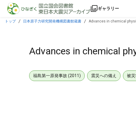
本文に飛ぶ
ギャラリー
トップ
日本原子力研究開発機構図書館蔵書
Advances in chemical phys
Advances in chemical ph
福島第一原発事故 (2011)
震災への備え
被災
メタデータ