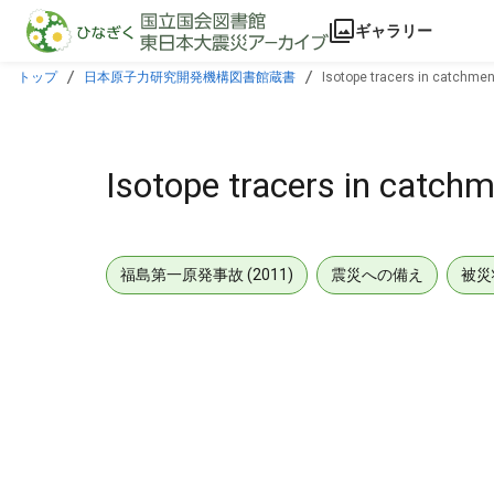
本文に飛ぶ
ギャラリー
トップ
日本原子力研究開発機構図書館蔵書
Isotope tracers in catchmen
Isotope tracers in catch
福島第一原発事故 (2011)
震災への備え
被災
メタデータ