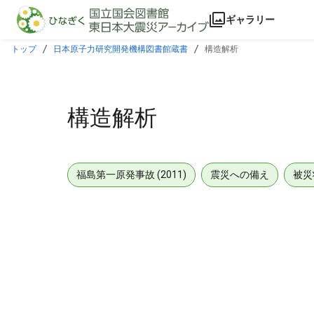
本文に飛ぶ
ギャラリー
トップ
日本原子力研究開発機構図書館蔵書
構造解析
構造解析
福島第一原発事故 (2011)
震災への備え
被災
メタデータ