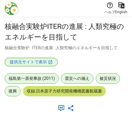
本文に飛ぶ
ヘルプ
English
核融合実験炉ITERの進展 : 人類究極の
エネルギーを目指して
核融合実験炉 : ITERの進展 : 人類究極のエネルギーを目指して
提供元サイトで表示
福島第一原発事故 (2011)
震災への備え
被災状況
復興
収録:日本原子力研究開発機構図書館蔵書