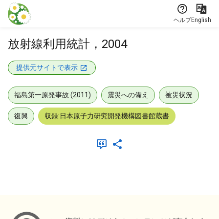
本文に飛ぶ
ヘルプ
English
放射線利用統計，2004
提供元サイトで表示
福島第一原発事故 (2011)
震災への備え
被災状況
復興
収録:日本原子力研究開発機構図書館蔵書
メタデータ