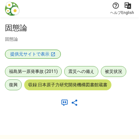
本文に飛ぶ
ヘルプ
English
固態論
固態論
提供元サイトで表示
福島第一原発事故 (2011)
震災への備え
被災状況
復興
収録:日本原子力研究開発機構図書館蔵書
メタデータ