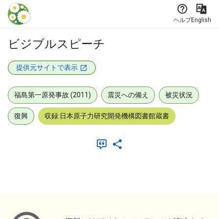
本文に飛ぶ
ヘルプ
English
ビジブルスピーチ
提供元サイトで表示
福島第一原発事故 (2011)
震災への備え
被災状況
復興
収録:日本原子力研究開発機構図書館蔵書
メタデータ