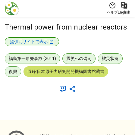
本文に飛ぶ
ヘルプ
English
Thermal power from nuclear reactors
提供元サイトで表示
福島第一原発事故 (2011)
震災への備え
被災状況
復興
収録:日本原子力研究開発機構図書館蔵書
メタデータ