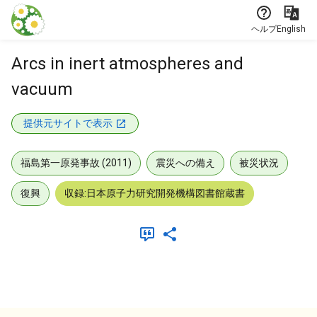
本文に飛ぶ
ヘルプ
English
Arcs in inert atmospheres and
vacuum
提供元サイトで表示
福島第一原発事故 (2011)
震災への備え
被災状況
復興
収録:日本原子力研究開発機構図書館蔵書
メタデータ