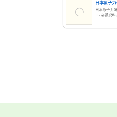
日本原子力
日本原子力研
ト、会議資料、