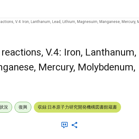
eactions, V.4: Iron, Lanthanum, Lead, Lithium, Magnesuim, Manganese, Mercury
reactions, V.4: Iron, Lanthanum,
nganese, Mercury, Molybdenum,
状況
復興
収録:日本原子力研究開発機構図書館蔵書