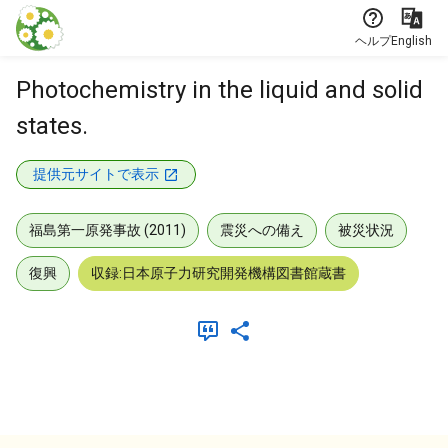
本文に飛ぶ
ヘルプ
English
Photochemistry in the liquid and solid
states.
提供元サイトで表示
福島第一原発事故 (2011)
震災への備え
被災状況
復興
収録:日本原子力研究開発機構図書館蔵書
メタデータ