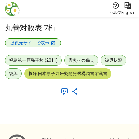
本文に飛ぶ
ヘルプ
English
丸善対数表 7桁
提供元サイトで表示
福島第一原発事故 (2011)
震災への備え
被災状況
復興
収録:日本原子力研究開発機構図書館蔵書
メタデータ