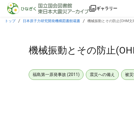
本文に飛ぶ
ギャラリー
トップ
日本原子力研究開発機構図書館蔵書
機械振動とその防止(OHM文庫
機械振動とその防止(OHM
福島第一原発事故 (2011)
震災への備え
被災
メタデータ