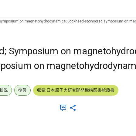
d; Symposium on magnetohydrodynamics; Lockheed-sponsored symposium on ma
eld; Symposium on magnetohydro
posium on magnetohydrodynami
状況
復興
収録:日本原子力研究開発機構図書館蔵書