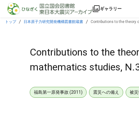
本文に飛ぶ
ギャラリー
トップ
日本原子力研究開発機構図書館蔵書
Contributions to the theory 
Contributions to the theor
mathematics studies, N.
福島第一原発事故 (2011)
震災への備え
被災