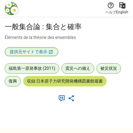
本文に飛ぶ
ヘルプ
English
一般集合論 : 集合と確率
Éléments de la théorie des ensembles
提供元サイトで表示
福島第一原発事故 (2011)
震災への備え
被災状況
復興
収録:日本原子力研究開発機構図書館蔵書
メタデータ