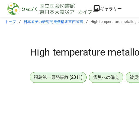
本文に飛ぶ
ギャラリー
トップ
日本原子力研究開発機構図書館蔵書
High temperature metallogr
High temperature metall
福島第一原発事故 (2011)
震災への備え
被災
メタデータ