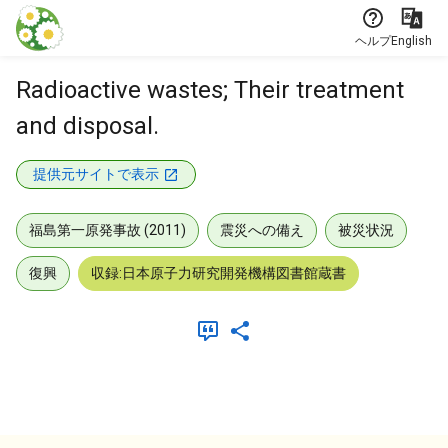
本文に飛ぶ
ヘルプ
English
Radioactive wastes; Their treatment
and disposal.
提供元サイトで表示
福島第一原発事故 (2011)
震災への備え
被災状況
復興
収録:日本原子力研究開発機構図書館蔵書
メタデータ