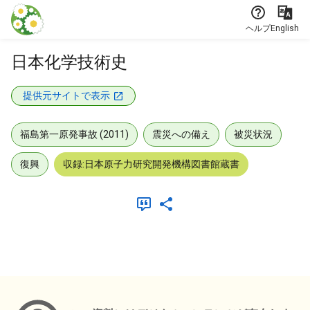
本文に飛ぶ
ヘルプ
English
日本化学技術史
提供元サイトで表示
福島第一原発事故 (2011)
震災への備え
被災状況
復興
収録:日本原子力研究開発機構図書館蔵書
メタデータ