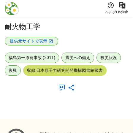
本文に飛ぶ
ヘルプ
English
耐火物工学
提供元サイトで表示
福島第一原発事故 (2011)
震災への備え
被災状況
復興
収録:日本原子力研究開発機構図書館蔵書
メタデータ