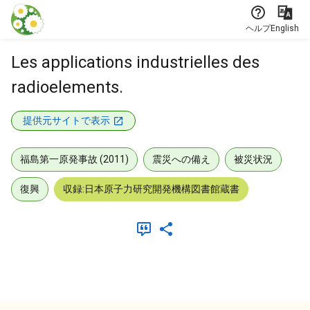
本文に飛ぶ
ヘルプ
English
Les applications industrielles des
radioelements.
提供元サイトで表示
福島第一原発事故 (2011)
震災への備え
被災状況
復興
収録:日本原子力研究開発機構図書館蔵書
メタデータ