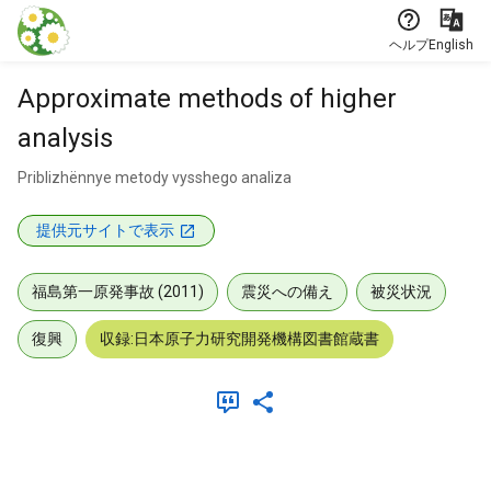
本文に飛ぶ
ヘルプ
English
Approximate methods of higher
analysis
Priblizhënnye metody vysshego analiza
提供元サイトで表示
福島第一原発事故 (2011)
震災への備え
被災状況
復興
収録:日本原子力研究開発機構図書館蔵書