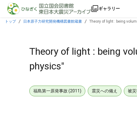
本文に飛ぶ
ギャラリー
トップ
日本原子力研究開発機構図書館蔵書
Theory of light : being volum
Theory of light : being vo
physics"
福島第一原発事故 (2011)
震災への備え
被災