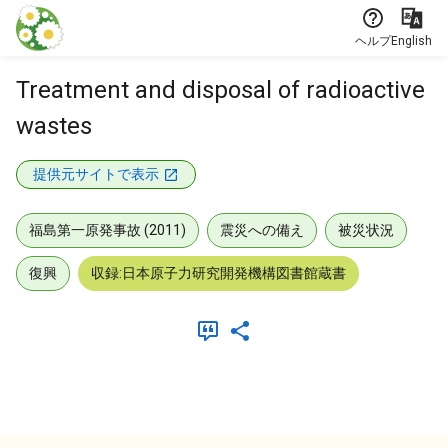
本文に飛ぶ
ヘルプ
English
Treatment and disposal of radioactive
wastes
提供元サイトで表示
福島第一原発事故 (2011)
震災への備え
被災状況
復興
収録:日本原子力研究開発機構図書館蔵書
メタデータ