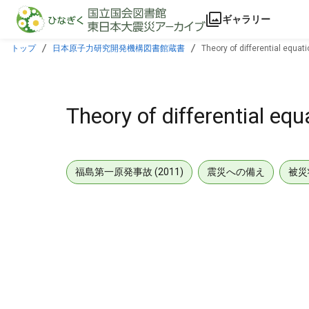
本文に飛ぶ
ギャラリー
トップ
日本原子力研究開発機構図書館蔵書
Theory of differential equat
Theory of differential equ
福島第一原発事故 (2011)
震災への備え
被災
メタデータ