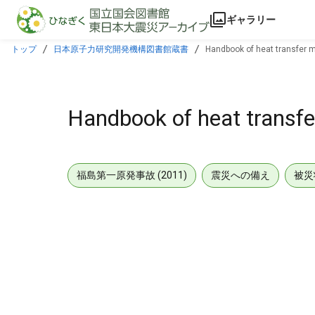
本文に飛ぶ
ギャラリー
トップ
日本原子力研究開発機構図書館蔵書
Handbook of heat transfer 
Handbook of heat transfe
福島第一原発事故 (2011)
震災への備え
被災
メタデータ