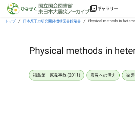
本文に飛ぶ
ギャラリー
トップ
日本原子力研究開発機構図書館蔵書
Physical methods in heteroc
Physical methods in heter
福島第一原発事故 (2011)
震災への備え
被災
メタデータ