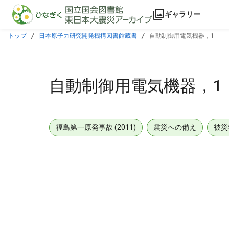
本文に飛ぶ
ギャラリー
トップ
日本原子力研究開発機構図書館蔵書
自動制御用電気機器，1
自動制御用電気機器，1
福島第一原発事故 (2011)
震災への備え
被災
メタデータ