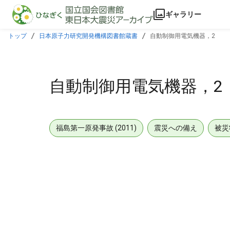
本文に飛ぶ
ギャラリー
トップ
日本原子力研究開発機構図書館蔵書
自動制御用電気機器，2
自動制御用電気機器，2
福島第一原発事故 (2011)
震災への備え
被災
メタデータ