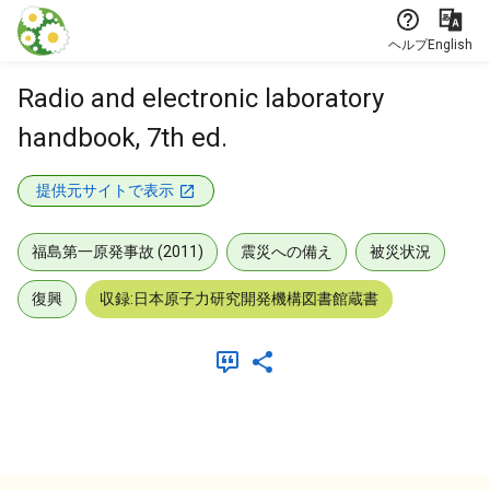
本文に飛ぶ
ヘルプ
English
Radio and electronic laboratory
handbook, 7th ed.
提供元サイトで表示
福島第一原発事故 (2011)
震災への備え
被災状況
復興
収録:日本原子力研究開発機構図書館蔵書
メタデータ