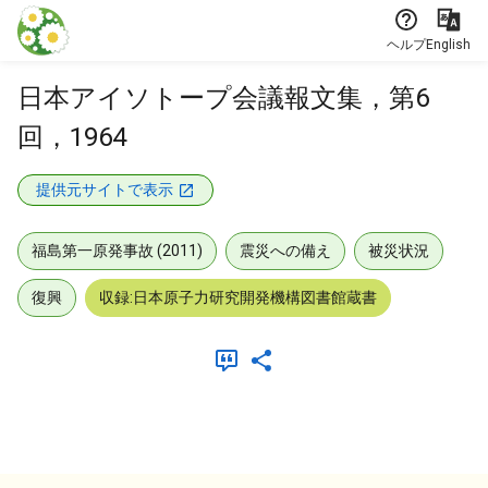
本文に飛ぶ
ヘルプ
English
日本アイソトープ会議報文集，第6
回，1964
提供元サイトで表示
福島第一原発事故 (2011)
震災への備え
被災状況
復興
収録:日本原子力研究開発機構図書館蔵書
メタデータ