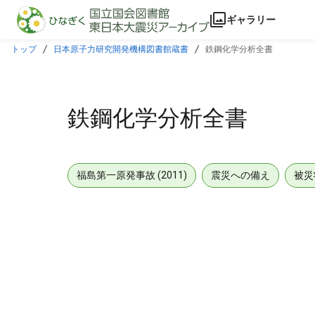
本文に飛ぶ
ギャラリー
トップ
日本原子力研究開発機構図書館蔵書
鉄鋼化学分析全書
鉄鋼化学分析全書
福島第一原発事故 (2011)
震災への備え
被災
メタデータ