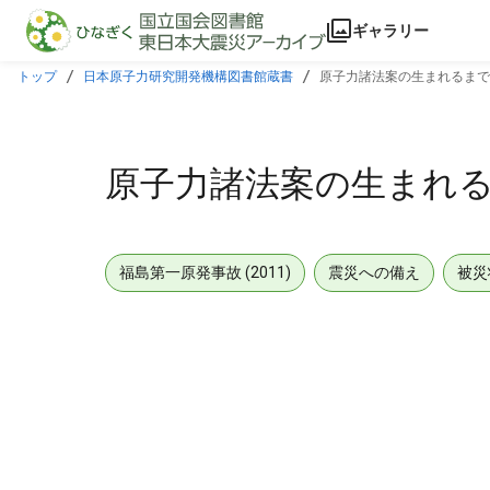
本文に飛ぶ
ギャラリー
トップ
日本原子力研究開発機構図書館蔵書
原子力諸法案の生まれるまで
原子力諸法案の生まれる
福島第一原発事故 (2011)
震災への備え
被災
メタデータ