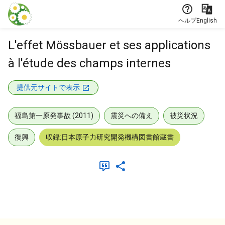
本文に飛ぶ
ヘルプ
English
L'effet Mössbauer et ses applications
à l'étude des champs internes
提供元サイトで表示
福島第一原発事故 (2011)
震災への備え
被災状況
復興
収録:日本原子力研究開発機構図書館蔵書
メタデータ