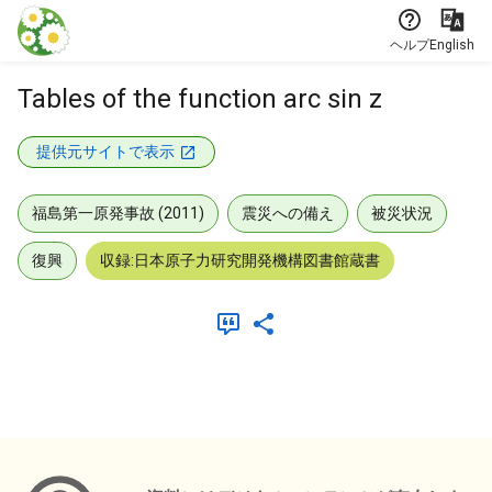
本文に飛ぶ
ヘルプ
English
Tables of the function arc sin z
提供元サイトで表示
福島第一原発事故 (2011)
震災への備え
被災状況
復興
収録:日本原子力研究開発機構図書館蔵書
メタデータ