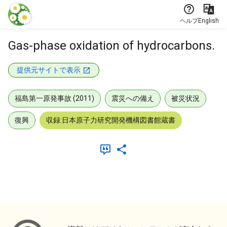
本文に飛ぶ
ヘルプ
English
Gas-phase oxidation of hydrocarbons.
提供元サイトで表示
福島第一原発事故 (2011)
震災への備え
被災状況
復興
収録:日本原子力研究開発機構図書館蔵書
メタデータ