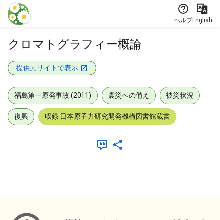
本文に飛ぶ
ヘルプ
English
クロマトグラフィー概論
提供元サイトで表示
福島第一原発事故 (2011)
震災への備え
被災状況
復興
収録:日本原子力研究開発機構図書館蔵書
メタデータ