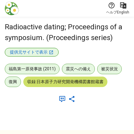
本文に飛ぶ
ヘルプ
English
Radioactive dating; Proceedings of a
symposium. (Proceedings series)
提供元サイトで表示
福島第一原発事故 (2011)
震災への備え
被災状況
復興
収録:日本原子力研究開発機構図書館蔵書
メタデータ