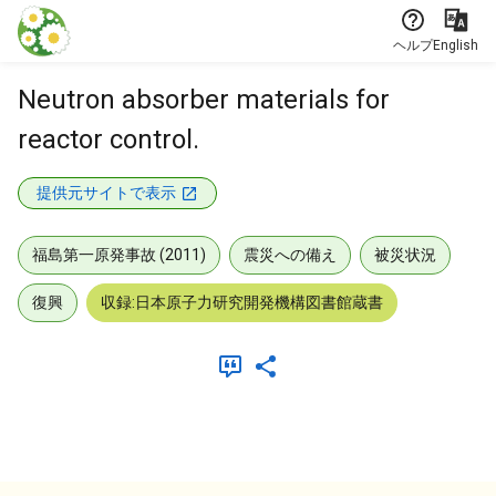
本文に飛ぶ
ヘルプ
English
Neutron absorber materials for
reactor control.
提供元サイトで表示
福島第一原発事故 (2011)
震災への備え
被災状況
復興
収録:日本原子力研究開発機構図書館蔵書
メタデータ